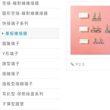
空接-線對線連接器
圓形空接-線對線連接器
快接端子系列
基板連接器
圓盤端子
Y形端子
旗型端子
P2.0
接線端子
插板型接線端子
耳扒型-保險絲盒系列
子彈型圓管