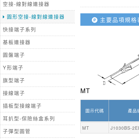
空接-線對線連接器
圓形空接-線對線連接器
主要品項規格
快接端子系列
基板連接器
圓盤端子
Y形端子
旗型端子
MT
接線端子
插板型接線端子
圖示代碼
產品
耳扒型-保險絲盒系列
MT
J1030BS-2E
子彈型圓管