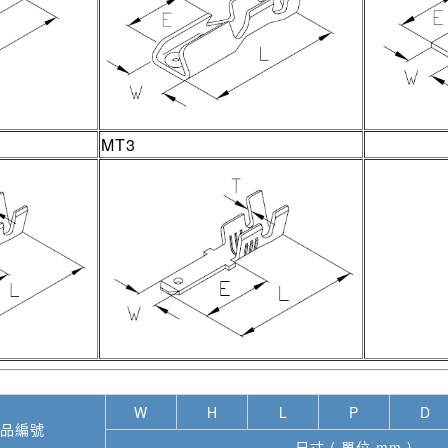
MT3
W
H
L
P
D
品編號
尺寸 ( 單位 mm )