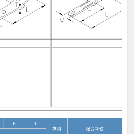
E
T
詳圖
配合料號