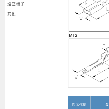
燈座端子
其他
MT2
圖示代碼
產