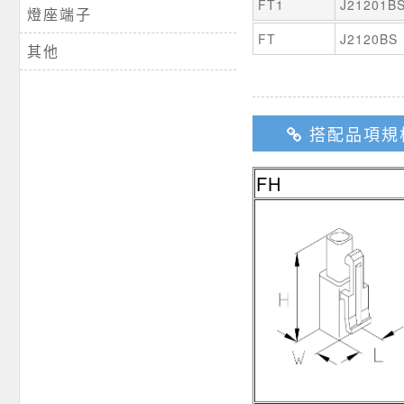
FT1
J21201B
燈座端子
FT
J2120BS
其他
搭配品項規
FH