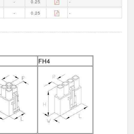
-
0.25
-
-
0.25
-
FH4