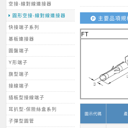
空接-線對線連接器
圓形空接-線對線連接器
主要品項規
快接端子系列
FT
基板連接器
圓盤端子
Y形端子
旗型端子
接線端子
插板型接線端子
耳扒型-保險絲盒系列
圖示代碼
產
子彈型圓管