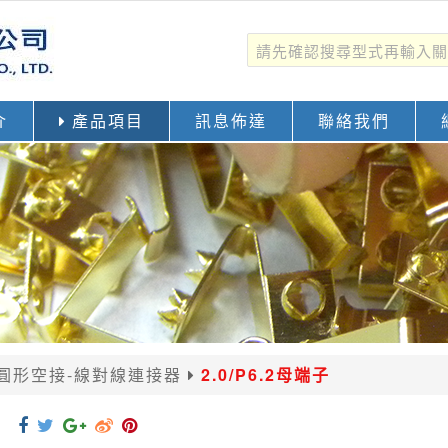
介
產品項目
訊息佈達
聯絡我們
圓形空接-線對線連接器
2.0/P6.2母端子