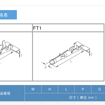
格表
FT1
W
H
L
P
D
品編號
尺寸 ( 單位 mm )